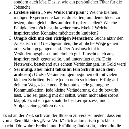
sondern auch lebt. Das ist wie ein persönlicher Filter für die
Jobsuche.
Erstelle einen „New Work Fahrplan“:
Welche kleinen,
mutigen Experimente kannst du starten, um deine Ideen zu
testen, ohne gleich alles auf den Kopf zu stellen? Welche
Fähigkeiten möchtest du weiter entwickeln? Welche
inspirierenden Kontakte möchtest du knüpfen?
Umgib dich mit den richtigen Menschen:
Suche aktiv den
Austausch mit Gleichgesinnten, die ähnliche Wege gehen
oder schon gegangen sind. Der Austausch tut in
Veränderungsphasen unheimlich gut. Tauscht euch aus,
inspiriert euch gegenseitig, und unterstützt euch. Dein
Netzwerk, bestehend aus echten Verbindungen, ist Gold wert!
Sei mutig, aber nicht tollkühn (ein Schritt nach dem
anderen):
Große Veränderungen beginnen oft mit vielen
kleinen Schritten. Feiere jeden noch so kleinen Erfolg auf
deinem Weg – jede neue Erkenntnis, jede gelungene
Kommunikation, jede kleine Veränderung, die du bewirkt
hast. Und sei gnädig mit dir selbst, wenn nicht alles sofort
klappt. Es ist ein ganz natürlicher Lernprozess, und
Stolpersteine gehören dazu.
Es ist an der Zeit, sich von der Illusion zu verabschieden, dass ein
von außen diktiertes „New Work“ dich automatisch glücklich
macht. Die wahre Freiheit und Erfüllung findest du, indem du die