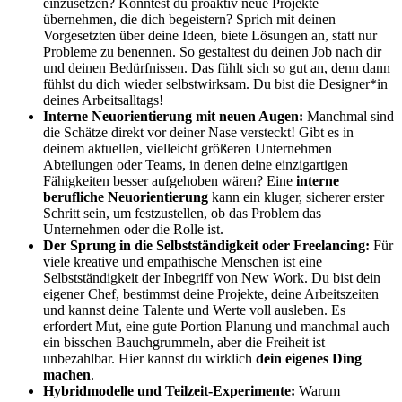
einzusetzen? Könntest du proaktiv neue Projekte
übernehmen, die dich begeistern? Sprich mit deinen
Vorgesetzten über deine Ideen, biete Lösungen an, statt nur
Probleme zu benennen. So gestaltest du deinen Job nach dir
und deinen Bedürfnissen. Das fühlt sich so gut an, denn dann
fühlst du dich wieder selbstwirksam. Du bist die Designer*in
deines Arbeitsalltags!
Interne Neuorientierung mit neuen Augen:
Manchmal sind
die Schätze direkt vor deiner Nase versteckt! Gibt es in
deinem aktuellen, vielleicht größeren Unternehmen
Abteilungen oder Teams, in denen deine einzigartigen
Fähigkeiten besser aufgehoben wären? Eine
interne
berufliche Neuorientierung
kann ein kluger, sicherer erster
Schritt sein, um festzustellen, ob das Problem das
Unternehmen oder die Rolle ist.
Der Sprung in die Selbstständigkeit oder Freelancing:
Für
viele kreative und empathische Menschen ist eine
Selbstständigkeit der Inbegriff von New Work. Du bist dein
eigener Chef, bestimmst deine Projekte, deine Arbeitszeiten
und kannst deine Talente und Werte voll ausleben. Es
erfordert Mut, eine gute Portion Planung und manchmal auch
ein bisschen Bauchgrummeln, aber die Freiheit ist
unbezahlbar. Hier kannst du wirklich
dein eigenes Ding
machen
.
Hybridmodelle und Teilzeit-Experimente:
Warum