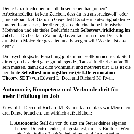
Deine Unzufriedenheit mit all diesen scheinbar „neuen“
Arbeitsmodellen ist kein Zeichen, dass du „zu anspruchsvoll“ oder
„undankbar“ bist. Ganz im Gegenteil! Es ist ein lautes Signal deines
inneren Kompasses, der dir zeigt, dass du eine hohe intrinsische
Motivation und ein tiefes Bedürfnis nach
Selbstverwirklichung im
Job
hast. Du bist kein Zahnrad, das einfach nur seinen Dienst tut –
du bist ein Motor, der gestalten und bewegen will! Wie toll ist das
denn?
Die psychologische Forschung gibt dir hier vollkommen recht. Stell
dir vor, du hast drei ganz grundlegende „Tanks“ in dir, die aufgefüllt
sein müssen, damit du dich wohlfühlst und motiviert bist. Das ist die
berühmte
Selbstbestimmungstheorie (Self-Determination
Theory, SDT)
von Edward L. Deci und Richard M. Ryan.
Autonomie, Kompetenz und Verbundenheit für
mehr Erfüllung im Job
Edward L. Deci und Richard M. Ryan erklären, dass wir Menschen
drei Dinge brauchen, um wirklich aufzublühen:
Autonomie:
Stell dir vor, du sitzt am Steuer deines eigenen
Lebens. Du entscheidest, du gestaltest, du hast Einfluss. Wenn
dein Job dir diese Lenkfreiheit nimmt und du zu großen