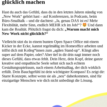
glücklich machen
Hast du auch das Gefühl, dass du in den letzten Jahren ständig von
„New Work“ gehört hast – auf Konferenzen, in Podcasts, beim
Büro-Smalltalk – und dir dachtest: „Ja, genau DAS ist es! Mehr
Flexibilität, mehr Sinn, endlich MEHR ich im Job!“?
Und dann
kam die Realität. Plötzlich fragst du dich:
„Warum macht mich
New Work nicht glücklich?“
Vielleicht sitzt du in einem bunten Open Space Office mit einem
Kicker in der Ecke, kannst regelmäßig im Homeoffice arbeiten und
triffst dich mit Kolleg*innen zum „agilen Stand-up“. Klingt alles
super auf dem Papier, oder? Aber tief in dir drin nagt immer noch
dieses Gefühl, dass etwas fehlt. Dein Herz, dein Kopf, deine ganze
kreative und empathische Seele sehnt sich nach echtem
Gestaltungsspielraum, nach einem Arbeitsalltag, der dich wirklich
erfüllt. Dein Bauchgefühl ist dein wichtigster Kompass! Es zeigt dir:
Starre Konzepte, selbst wenn sie als „neu“ daherkommen, sind für
einzigartige Menschen wie dich nicht unbedingt die Lösung.