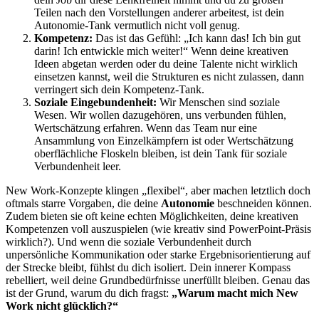
Teilen nach den Vorstellungen anderer arbeitest, ist dein
Autonomie-Tank vermutlich nicht voll genug.
Kompetenz:
Das ist das Gefühl: „Ich kann das! Ich bin gut
darin! Ich entwickle mich weiter!“ Wenn deine kreativen
Ideen abgetan werden oder du deine Talente nicht wirklich
einsetzen kannst, weil die Strukturen es nicht zulassen, dann
verringert sich dein Kompetenz-Tank.
Soziale Eingebundenheit:
Wir Menschen sind soziale
Wesen. Wir wollen dazugehören, uns verbunden fühlen,
Wertschätzung erfahren. Wenn das Team nur eine
Ansammlung von Einzelkämpfern ist oder Wertschätzung
oberflächliche Floskeln bleiben, ist dein Tank für soziale
Verbundenheit leer.
New Work-Konzepte klingen „flexibel“, aber machen letztlich doch
oftmals starre Vorgaben, die deine
Autonomie
beschneiden können.
Zudem bieten sie oft keine echten Möglichkeiten, deine kreativen
Kompetenzen voll auszuspielen (wie kreativ sind PowerPoint-Präsis
wirklich?). Und wenn die soziale Verbundenheit durch
unpersönliche Kommunikation oder starke Ergebnisorientierung auf
der Strecke bleibt, fühlst du dich isoliert. Dein innerer Kompass
rebelliert, weil deine Grundbedürfnisse unerfüllt bleiben. Genau das
ist der Grund, warum du dich fragst:
„Warum macht mich New
Work nicht glücklich?“