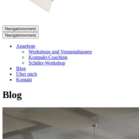
Navigationsmenü
Navigationsmenü
Angebote
Workshops und Veranstaltungen
Kompakt-Coaching
Schüler-Workshop
Blog
Über mich
Kontakt
Blog