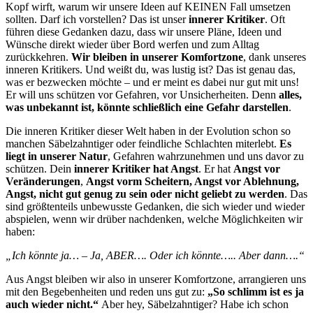
Kopf wirft, warum wir unsere Ideen auf KEINEN Fall umsetzen
sollten. Darf ich vorstellen? Das ist unser
innerer Kritiker
. Oft
führen diese Gedanken dazu, dass wir unsere Pläne, Ideen und
Wünsche direkt wieder über Bord werfen und zum Alltag
zurückkehren.
Wir bleiben in unserer Komfortzone
, dank unseres
inneren Kritikers. Und weißt du, was lustig ist? Das ist genau das,
was er bezwecken möchte – und er meint es dabei nur gut mit uns!
Er will uns schützen vor Gefahren, vor Unsicherheiten. Denn
alles,
was unbekannt ist, könnte schließlich eine Gefahr darstellen
.
Die inneren Kritiker dieser Welt haben in der Evolution schon so
manchen Säbelzahntiger oder feindliche Schlachten miterlebt.
Es
liegt in unserer Natur
, Gefahren wahrzunehmen und uns davor zu
schützen. Dein
innerer Kritiker hat Angst
. Er hat
Angst vor
Veränderungen
,
Angst vorm Scheitern, Angst vor Ablehnung,
Angst, nicht gut genug zu sein oder nicht geliebt zu werden
. Das
sind größtenteils unbewusste Gedanken, die sich wieder und wieder
abspielen, wenn wir drüber nachdenken, welche Möglichkeiten wir
haben:
„Ich könnte ja… – Ja, ABER…. Oder ich könnte….. Aber dann….“
Aus Angst bleiben wir also in unserer Komfortzone, arrangieren uns
mit den Begebenheiten und reden uns gut zu:
„So schlimm ist es ja
auch wieder nicht.“
Aber hey, Säbelzahntiger? Habe ich schon