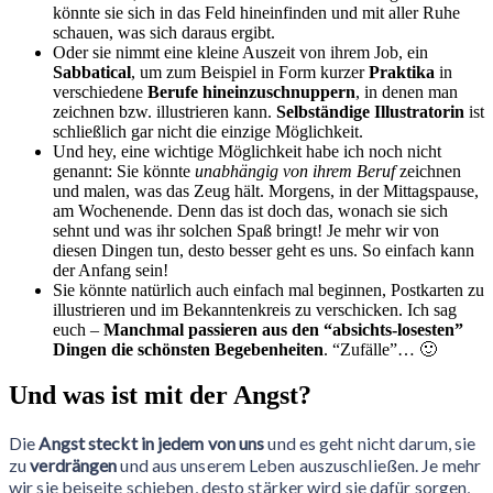
könnte sie sich in das Feld hineinfinden und mit aller Ruhe
schauen, was sich daraus ergibt.
Oder sie nimmt eine kleine Auszeit von ihrem Job, ein
Sabbatical
, um zum Beispiel in Form kurzer
Praktika
in
verschiedene
Berufe hineinzuschnuppern
, in denen man
zeichnen bzw. illustrieren kann.
Selbständige Illustratorin
ist
schließlich gar nicht die einzige Möglichkeit.
Und hey, eine wichtige Möglichkeit habe ich noch nicht
genannt: Sie könnte
unabhängig von ihrem Beruf
zeichnen
und malen, was das Zeug hält. Morgens, in der Mittagspause,
am Wochenende. Denn das ist doch das, wonach sie sich
sehnt und was ihr solchen Spaß bringt! Je mehr wir von
diesen Dingen tun, desto besser geht es uns. So einfach kann
der Anfang sein!
Sie könnte natürlich auch einfach mal beginnen, Postkarten zu
illustrieren und im Bekanntenkreis zu verschicken. Ich sag
euch –
Manchmal passieren aus den “absichts-losesten”
Dingen die schönsten Begebenheiten
. “Zufälle”… 🙂
Und was ist mit der Angst?
Die
Angst steckt in jedem von uns
und es geht nicht darum, sie
zu
verdrängen
und aus unserem Leben auszuschließen. Je mehr
wir sie beiseite schieben, desto stärker wird sie dafür sorgen,