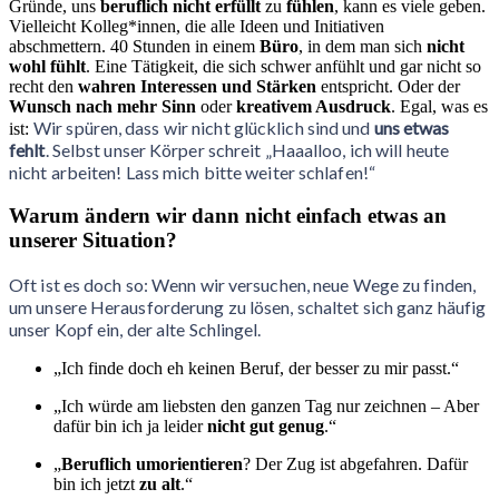
Gründe, uns
beruflich nicht erfüllt
zu
fühlen
, kann es viele geben.
Vielleicht Kolleg*innen, die alle Ideen und Initiativen
abschmettern. 40 Stunden in einem
Büro
, in dem man sich
nicht
wohl fühlt
. Eine Tätigkeit, die sich schwer anfühlt und gar nicht so
recht den
wahren Interessen und Stärken
entspricht. Oder der
Wunsch nach mehr Sinn
oder
kreativem Ausdruck
. Egal, was es
Wir spüren, dass wir nicht glücklich sind und
uns etwas
ist:
fehlt
. Selbst unser Körper schreit „Haaalloo, ich will heute
nicht arbeiten! Lass mich bitte weiter schlafen!“
Warum ändern wir dann nicht einfach etwas an
unserer Situation?
Oft ist es doch so: Wenn wir versuchen, neue Wege zu finden,
um unsere Herausforderung zu lösen, schaltet sich ganz häufig
unser Kopf ein, der alte Schlingel.
„Ich finde doch eh keinen Beruf, der besser zu mir passt.“
„Ich würde am liebsten den ganzen Tag nur zeichnen – Aber
dafür bin ich ja leider
nicht gut genug
.“
„
Beruflich umorientieren
? Der Zug ist abgefahren. Dafür
bin ich jetzt
zu alt
.“