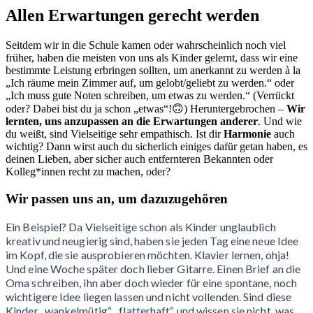
Allen Erwartungen gerecht werden
Seitdem wir in die Schule kamen oder wahrscheinlich noch viel
früher, haben die meisten von uns als Kinder gelernt, dass wir eine
bestimmte Leistung erbringen sollten, um anerkannt zu werden à la
„Ich räume mein Zimmer auf, um gelobt/geliebt zu werden.“ oder
„Ich muss gute Noten schreiben, um etwas zu werden.“ (Verrückt
oder? Dabei bist du ja schon „etwas“!🙃) Heruntergebrochen –
Wir
lernten, uns anzupassen an die Erwartungen anderer
. Und wie
du weißt, sind Vielseitige sehr empathisch. Ist dir
Harmonie
auch
wichtig? Dann wirst auch du sicherlich einiges dafür getan haben, es
deinen Lieben, aber sicher auch entfernteren Bekannten oder
Kolleg*innen recht zu machen, oder?
Wir passen uns an, um dazuzugehören
Ein Beispiel? Da Vielseitige schon als Kinder unglaublich
kreativ und neugierig sind, haben sie jeden Tag eine neue Idee
im Kopf, die sie ausprobieren möchten. Klavier lernen, ohja!
Und eine Woche später doch lieber Gitarre. Einen Brief an die
Oma schreiben, ihn aber doch wieder für eine spontane, noch
wichtigere Idee liegen lassen und nicht vollenden. Sind diese
Kinder „wankelmütig“, „flatterhaft“ und wissen sie nicht, was