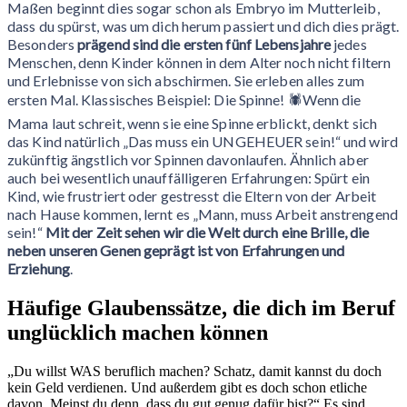
Maßen beginnt dies sogar schon als Embryo im Mutterleib,
dass du spürst, was um dich herum passiert und dich dies prägt.
Besonders
prägend sind die ersten fünf Lebensjahre
jedes
Menschen, denn Kinder können in dem Alter noch nicht filtern
und Erlebnisse von sich abschirmen. Sie erleben alles zum
ersten Mal. Klassisches Beispiel: Die Spinne! 🕷Wenn die
Mama laut schreit, wenn sie eine Spinne erblickt, denkt sich
das Kind natürlich „Das muss ein UNGEHEUER sein!“ und wird
zukünftig ängstlich vor Spinnen davonlaufen. Ähnlich aber
auch bei wesentlich unauffälligeren Erfahrungen: Spürt ein
Kind, wie frustriert oder gestresst die Eltern von der Arbeit
nach Hause kommen, lernt es
„Mann, muss Arbeit anstrengend
sein!“
M
it der Zeit sehen wir die Welt durch eine Brille, die
neben unseren Genen geprägt ist von Erfahrungen und
Erziehung
.
Häufige Glaubenssätze, die dich im Beruf
unglücklich machen können
„Du willst WAS beruflich machen? Schatz, damit kannst du doch
kein Geld verdienen. Und außerdem gibt es doch schon etliche
davon. Meinst du denn, dass du gut genug dafür bist?“ Es sind