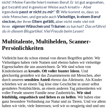
nicht! Meine Familie feiert meinen Beruf. Er ist gut angesehen,
gut bezahlt und in gewisser Weise auch kreativ – Aber
irgendwie
passt er nicht zu
mir
!“ 🙈 Wie kommt es, dass so
viele Menschen, und gerade auch
Vielseitige, in einem Beruf
stecken,
der ihren
Eltern gefällt,
aber nicht mehr viel mit
ihren
eigenen
Wünschen und Träumen
zu tun hat?
Das erfährst
du in diesem Blogartikel. Viel Freude beim Lesen!
Multitalente, Multihelden, Scanner-
Persönlichkeiten
Vielleicht hast du schon einmal von diesen Begriffen gehört. Wir
Vielseitigen haben viele Namen und ebenso haben wir vielseitige
Eigenschaften die uns auszeichnen. 🥳 Wir sind schon von
Kindesbeinen an
kreativ. Oft voller bunter Ideen
. Und
gleichzeitig genießen wir das Zusammensein mit Menschen, aber
durch unseren
sensiblen Anteil
ebenso das Alleinsein. Als Kinder
schrieben wir an einem Tag leise eine Geschichte in unser selbst
gestaltetes Notizbüchlein, an einem anderen Tag präsentierten wir
voller Freude unserer Familie neue Zaubertricks.
Wir sind
feinfühlig, empathisch und lieben es zu helfen
. Wir haben eine
ganz besondere Verbindung zur Natur und zu Tieren. Und vor allem
haben wir viele, viele Interessen, weil wir so neugierig sind und uns