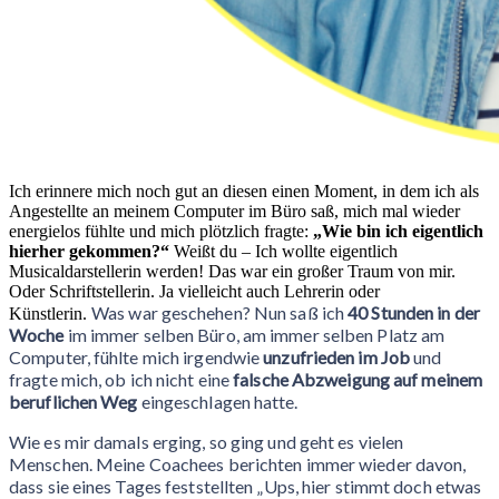
Ich erinnere mich noch gut an diesen einen Moment, in dem ich als
Angestellte an meinem Computer im Büro saß, mich mal wieder
energielos fühlte und mich plötzlich fragte:
„Wie bin ich eigentlich
hierher gekommen?“
Weißt du – Ich wollte eigentlich
Musicaldarstellerin werden! Das war ein großer Traum von mir.
Oder Schriftstellerin. Ja vielleicht auch Lehrerin oder
Was war geschehen? Nun saß ich
40 Stunden in der
Künstlerin.
Woche
im immer selben Büro, am immer selben Platz am
Computer, fühlte mich irgendwie
unzufrieden im Job
und
fragte mich, ob ich nicht eine
falsche Abzweigung auf meinem
beruflichen Weg
eingeschlagen hatte.
Wie es mir damals erging, so ging und geht es vielen
Menschen. Meine Coachees berichten immer wieder davon,
dass sie eines Tages feststellten „Ups, hier stimmt doch etwas