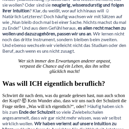
sie wollen? Oder sind sie
neugierig, wissensdurstig und folgen
ihrer Intuition
? Klar, du weißt, worauf ich hinaus will ☺️
Natürlich Letzteres! Doch häufig wachsen wir mit Sätzen auf
wie „Nun bleib doch mal bei einer Sache. Nichts machst du mal
zu Ende!“ Und aus dem Gefühl heraus,
es allen recht machen zu
wollen und dazuzugehören, passen wir uns an
. Wir lernen nicht
noch das dritte Instrument, sondern bleiben beim zweiten.
Und ebenso wechseln wir vielleicht nicht das Studium oder den
Beruf, auch wenn es uns nicht zusagt.
Wer sich immer den Erwartungen anderer anpasst,
verpasst die Chance auf ein Leben, das ihn selbst
glücklich macht!
Was will ICH eigentlich beruflich?
Schwirrt dir nach dem, was du gerade gelesen hast, nun auch schon
der Kopf? 🤯 Kein Wunder also, dass wir uns nach der Schulzeit die
Häufig haben sich
Frage stellen „Was will ich eigentlich?“, oder?
bis zum
Ende der Schulzeit
so viele Zwiebelschalen
angesammelt, dass wir gar nicht mehr wissen, was wir selbst
wirklich wollen.
Wir haben verlernt auf unsere Intuition zu