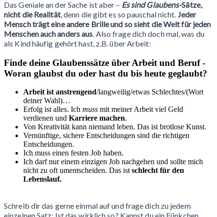
Das Geniale an der Sache ist aber –
Es sind Glaubens-
Sätze,
nicht die Realität
, denn die gibt es so pauschal nicht.
Jeder
Mensch trägt eine andere Brille und so sieht die Welt für jeden
Menschen auch anders aus
. Also frage dich doch mal, was du
als Kind häufig gehört hast, z.B. über Arbeit:
Finde deine Glaubenssätze über Arbeit und Beruf -
Woran glaubst du oder hast du bis heute geglaubt?
Arbeit ist anstrengend
/langweilig/etwas Schlechtes/(Wort
deiner Wahl)…
Erfolg ist alles. Ich
muss
mit meiner Arbeit viel Geld
verdienen und
Karriere machen
.
Von Kreativität kann niemand leben. Das ist brotlose Kunst.
Vernünftige, sichere Entscheidungen sind die richtigen
Entscheidungen.
Ich muss einen festen Job haben.
Ich darf nur einem einzigen Job nachgehen und sollte mich
nicht zu oft umentscheiden. Das ist
schlecht für den
Lebenslauf.
Schreib dir das gerne einmal auf und frage dich zu jedem
einzelnen Satz: Ist das wirklich so? Kannst du ein Fünkchen