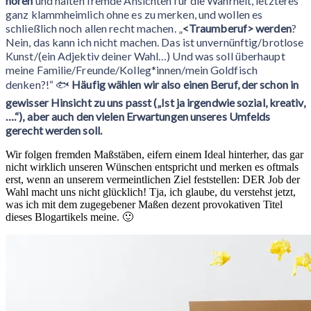
hören
und halten fremde Ansichten für die Wahrheit, letzteres
ganz klammheimlich ohne es zu merken, und wollen es
schließlich noch allen recht machen. „
<Traumberuf> werden
?
Nein, das kann ich nicht machen. Das ist unvernünftig/brotlose
Kunst/(ein Adjektiv deiner Wahl…) Und was soll überhaupt
meine Familie/Freunde/Kolleg*innen/mein Goldfisch
denken?!“ 🐟
Häufig wählen wir also einen Beruf, der schon in
gewisser Hinsicht zu uns passt („Ist ja irgendwie sozial, kreativ,
….“), aber auch den vielen Erwartungen unseres Umfelds
gerecht werden soll.
Wir folgen fremden Maßstäben, eifern einem Ideal hinterher, das gar
nicht wirklich unseren Wünschen entspricht und merken es oftmals
erst, wenn an unserem vermeintlichen Ziel feststellen: DER Job der
Wahl macht uns nicht glücklich! Tja, ich glaube, du verstehst jetzt,
was ich mit dem zugegebener Maßen dezent provokativen Titel
dieses Blogartikels meine. 🙂