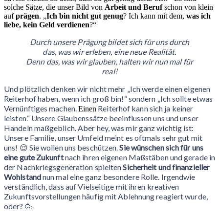
solche Sätze, die unser Bild von
Arbeit und Beruf
schon von klein
auf
prägen
. „
Ich bin nicht gut genug
? Ich kann mit dem,
was ich
liebe, kein Geld verdienen
?“
Durch unsere Prägung bildet sich für uns durch
das, was wir erleben, eine neue Realität.
Denn das, was wir glauben, halten wir nun mal für
real!
Und plötzlich denken wir nicht mehr „Ich werde einen eigenen
Reiterhof haben, wenn ich groß bin!“ sondern „Ich sollte etwas
Vernünftiges machen.
Reiterhof kann sich ja keiner
Einen
leisten.“ Unsere Glaubenssätze beeinflussen uns und unser
Handeln maßgeblich. Aber
hey, was mir ganz wichtig ist:
Unsere Familie, unser Umfeld meint es oftmals sehr gut mit
uns! 😌 Sie wollen uns beschützen.
Sie wünschen sich für uns
eine gute Zukunft
nach ihren eigenen Maßstäben und gerade in
der Nachkriegsgeneration spielten
Sicherheit und finanzieller
Wohlstand
nun mal eine ganz besondere Rolle. Irgendwie
verständlich, dass auf Vielseitige mit ihren kreativen
Zukunftsvorstellungen häufig mit Ablehnung reagiert wurde,
oder? 🥳